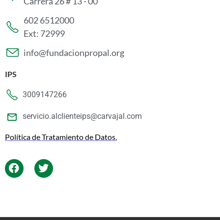
Carrera 26 # 13 - 00
602 6512000
Ext: 72999
info@fundacionpropal.org
IPS
3009147266
servicio.alclienteips@carvajal.com
Política de Tratamiento de Datos.