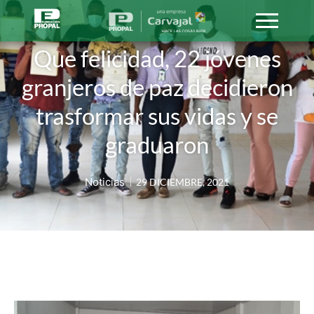
Que felicidad, 22 jóvenes
granjeros de paz decidieron
trasformar sus vidas y se
graduaron
Noticias
29 DICIEMBRE, 2021