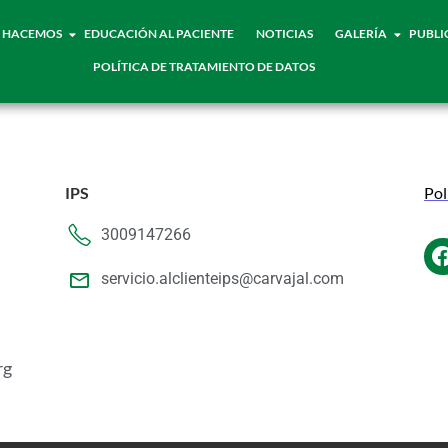
 HACEMOS
EDUCACIÓN AL PACIENTE
NOTICIAS
GALERÍA
PUBLI
POLÍTICA DE TRATAMIENTO DE DATOS
IPS
Pol
3009147266
servicio.alclienteips@carvajal.com
rg