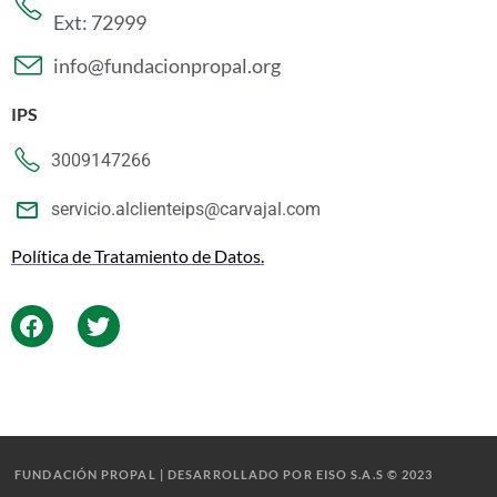
Ext: 72999
info@fundacionpropal.org
IPS
3009147266
servicio.alclienteips@carvajal.com
Política de Tratamiento de Datos.
FUNDACIÓN PROPAL | DESARROLLADO POR EISO S.A.S © 2023