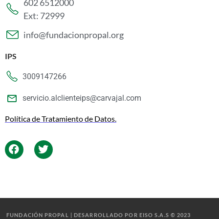
602 6512000
Ext: 72999
info@fundacionpropal.org
IPS
3009147266
servicio.alclienteips@carvajal.com
Política de Tratamiento de Datos.
FUNDACIÓN PROPAL | DESARROLLADO POR EISO S.A.S © 2023