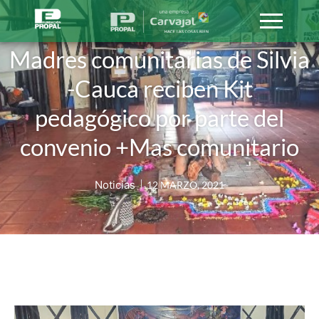
Madres comunitarias de Silvia
-Cauca reciben Kit
pedagógico por parte del
convenio +Mas comunitario
Noticias
12 MARZO, 2021