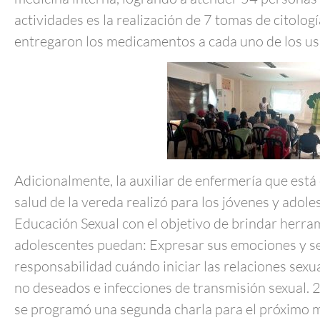
actividades es la realización de 7 tomas de citologí
entregaron los medicamentos a cada uno de los usu
Adicionalmente, la auxiliar de enfermería que est
salud de la vereda realizó para los jóvenes y adol
Educación Sexual con el objetivo de brindar herram
adolescentes puedan: Expresar sus emociones y sen
responsabilidad cuándo iniciar las relaciones sexu
no deseados e infecciones de transmisión sexual. 
se programó una segunda charla para el próximo 