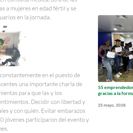
as a mujeres en edad fértil y se
arios en la jornada.
á constantemente en el puesto de
escentes una importante charla de
55 emprendedore
ientas para que las y los
gracias a la for
timientos. Decidir con libertad y
25 mayo, 2026
ales y con quién. Evitar embarazos
20 jóvenes participaron del evento y
mes.