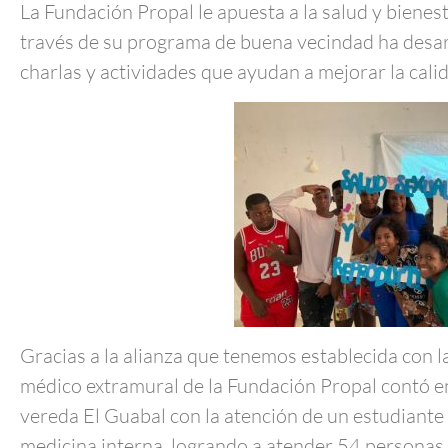
La Fundación Propal le apuesta a la salud y bienes
través de su programa de buena vecindad ha desar
charlas y actividades que ayudan a mejorar la calid
Gracias a la alianza que tenemos establecida con la
médico extramural de la Fundación Propal contó en 
vereda El Guabal con la atención de un estudiante 
medicina interna, logrando a atender 54 personas 