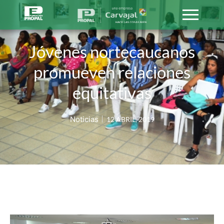
Jóvenes nortecaucanos
promueven relaciones
equitativas
Noticias
12 ABRIL, 2019