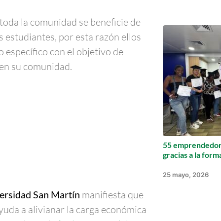
oda la comunidad se beneficie de
 estudiantes, por esta razón ellos
o específico con el objetivo de
 en su comunidad.
55 emprendedore
gracias a la for
25 mayo, 2026
versidad San Martín
manifiesta que
yuda a alivianar la carga económica