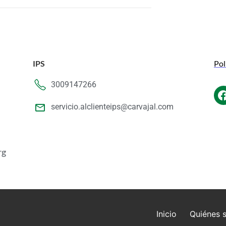
IPS
Pol
3009147266
servicio.alclienteips@carvajal.com
rg
Inicio
Quiénes 