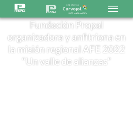
Fundación Propal
organizadora y anfitriona en
la misión regional AFE 2022
“Un valle de alianzas”
Noticias
31 OCTUBRE, 2022