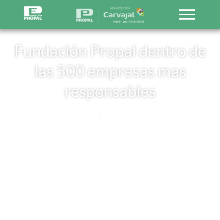
Fundación Propal dentro de
las 500 empresas mas
responsables
Noticias
18 JULIO, 2013