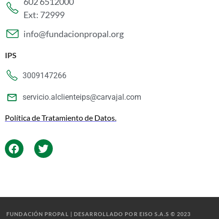
602 6512000
Ext: 72999
info@fundacionpropal.org
IPS
3009147266
servicio.alclienteips@carvajal.com
Política de Tratamiento de Datos.
FUNDACIÓN PROPAL | DESARROLLADO POR EISO S.A.S © 2023