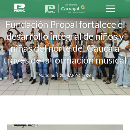
Fundación Propal fortalece el
desarrollo integral de niños y
niñas del norte del Cauca a
través de la formación musical
Noticias
20 MARZO, 2026