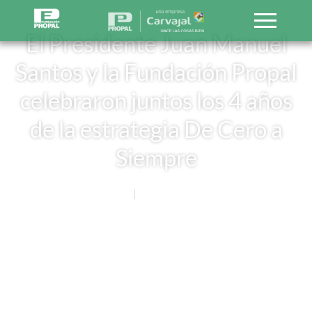
El Presidente Juan Manuel
Santos y la Fundación Propal
celebraron juntos los 4 años
de la estrategia De Cero a
Siempre
Noticias
19 FEBRERO, 2015