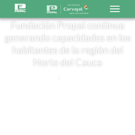
Fundación Propal continua
generando capacidades en los
habitantes de la región del
Norte del Cauca
Noticias
5 OCTUBRE, 2015