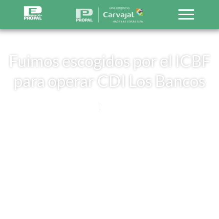
Fuimos escogidos por el ICBF
para operar CDI Los Bancos
Noticias
18 ABRIL, 2016