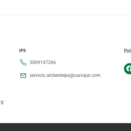
IPS
Pol
3009147266
servicio.alclienteips@carvajal.com
rg