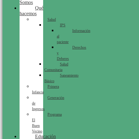
Somos
Qué
hacemos
Salud
IPS
Información
al
paciente
Derechos
y
Deberes
Salud
Comunitaria
Saneamiento
Básico
Primera
Infancia
Generación
de
Ingresos
Programa
El
Buen
Vecino
Educación