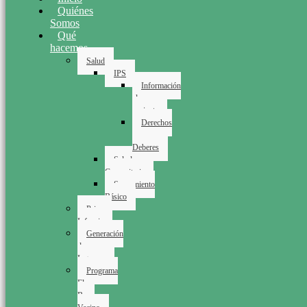
Quiénes
Somos
Qué
hacemos
Salud
IPS
Información
al
paciente
Derechos
y
Deberes
Salud
Comunitaria
Saneamiento
Básico
Primera
Infancia
Generación
de
Ingresos
Programa
El
Buen