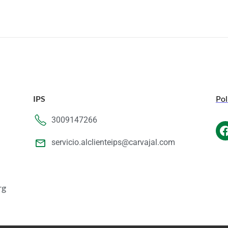
IPS
Pol
3009147266
servicio.alclienteips@carvajal.com
rg