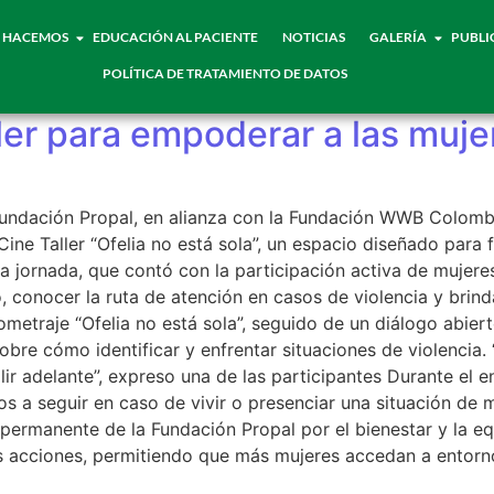
 HACEMOS
EDUCACIÓN AL PACIENTE
NOTICIAS
GALERÍA
PUBLI
POLÍTICA DE TRATAMIENTO DE DATOS
aller para empoderar a las muj
Fundación Propal, en alianza con la Fundación WWB Colombi
ine Taller “Ofelia no está sola”, un espacio diseñado para f
 jornada, que contó con la participación activa de mujeres
o, conocer la ruta de atención en casos de violencia y bri
tometraje “Ofelia no está sola”, seguido de un diálogo abier
obre cómo identificar y enfrentar situaciones de violencia
ir adelante”, expreso una de las participantes Durante el 
s a seguir en caso de vivir o presenciar una situación de m
ermanente de la Fundación Propal por el bienestar y la equ
s acciones, permitiendo que más mujeres accedan a entorn