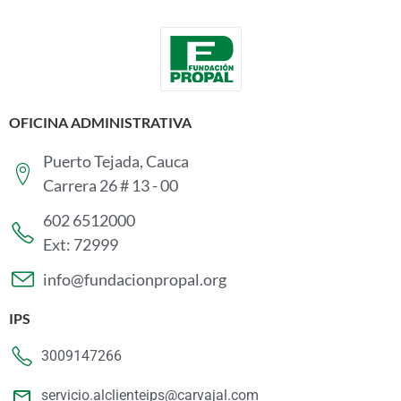
OFICINA ADMINISTRATIVA
Puerto Tejada, Cauca
Carrera 26 # 13 - 00
602 6512000
Ext: 72999
info@fundacionpropal.org
IPS
3009147266
servicio.alclienteips@carvajal.com