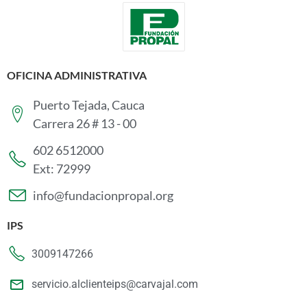
OFICINA ADMINISTRATIVA
Puerto Tejada, Cauca
Carrera 26 # 13 - 00
602 6512000
Ext: 72999
info@fundacionpropal.org
IPS
3009147266
servicio.alclienteips@carvajal.com