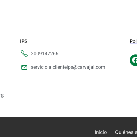
IPS
Pol
3009147266
servicio.alclienteips@carvajal.com
rg
Inicio
Quiénes 