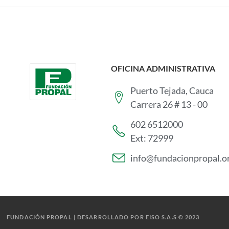
OFICINA ADMINISTRATIVA
Puerto Tejada, Cauca
Carrera 26 # 13 - 00
602 6512000
Ext: 72999
info@fundacionpropal.o
FUNDACIÓN PROPAL | DESARROLLADO POR EISO S.A.S © 2023