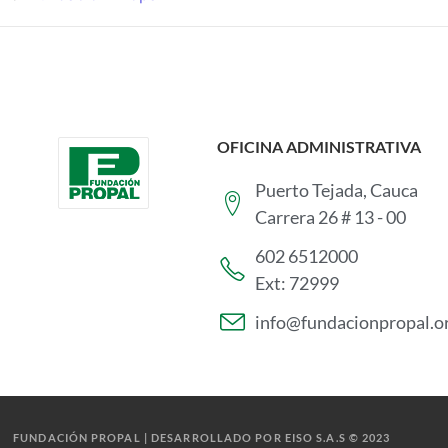
OFICINA ADMINISTRATIVA
Puerto Tejada, Cauca
Carrera 26 # 13 - 00
602 6512000
Ext: 72999
info@fundacionpropal.o
FUNDACIÓN PROPAL | DESARROLLADO POR EISO S.A.S © 2023