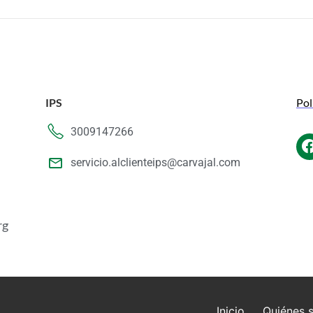
IPS
Pol
3009147266
servicio.alclienteips@carvajal.com
rg
Inicio
Quiénes 