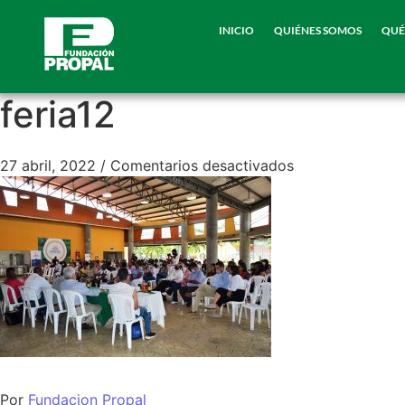
INICIO
QUIÉNES SOMOS
QUÉ
feria12
27 abril, 2022
/
Comentarios desactivados
Por
Fundacion Propal