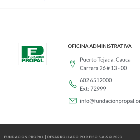
OFICINA ADMINISTRATIVA
Puerto Tejada, Cauca
Carrera 26 # 13 - 00
602 6512000
Ext: 72999
info@fundacionpropal.o
FUNDACIÓN PROPAL | DESARROLLADO POR EISO S.A.S © 2023