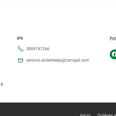
IPS
Pol
3009147266
servicio.alclienteips@carvajal.com
rg
Inicio
Quiénes 