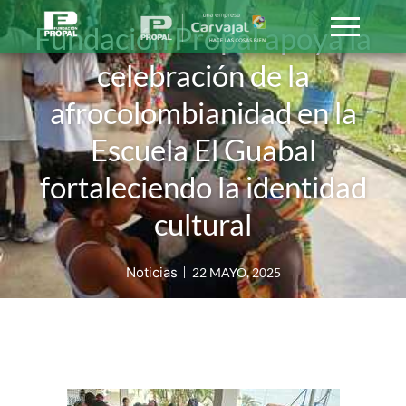
Fundación Propal apoya la
celebración de la
afrocolombianidad en la
Escuela El Guabal
fortaleciendo la identidad
cultural
Noticias
22 MAYO, 2025