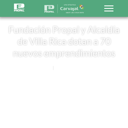
Fundación Propal y Alcaldía
de Villa Rica dotan a 70
nuevos emprendimientos
Noticias
8 NOVIEMBRE, 2017