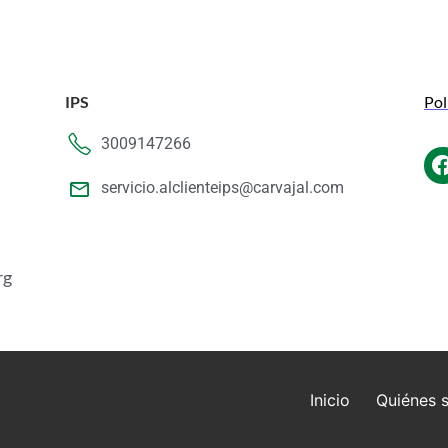
IPS
Pol
3009147266
servicio.alclienteips@carvajal.com
rg
Inicio
Quiénes 