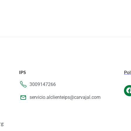
IPS
Pol
3009147266
servicio.alclienteips@carvajal.com
rg