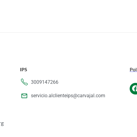
IPS
Pol
3009147266
servicio.alclienteips@carvajal.com
rg