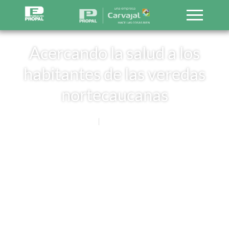
Acercando la salud a los
habitantes de las veredas
nortecaucanas
Noticias
23 FEBRERO, 2017