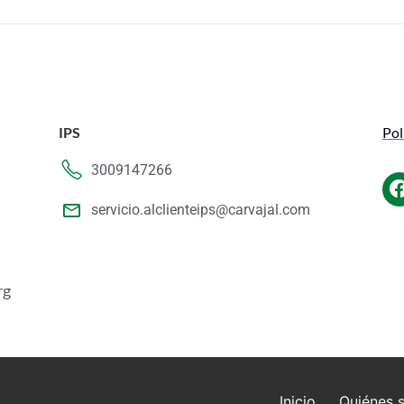
IPS
Pol
3009147266
servicio.alclienteips@carvajal.com
rg
Inicio
Quiénes 