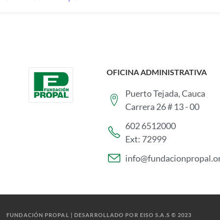
OFICINA ADMINISTRATIVA
Puerto Tejada, Cauca
Carrera 26 # 13 - 00
602 6512000
Ext: 72999
info@fundacionpropal.o
FUNDACIÓN PROPAL | DESARROLLADO POR EISO S.A.S © 2023