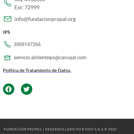
Ext: 72999
info@fundacionpropal.org
IPS
3009147266
servicio.alclienteips@carvajal.com
Política de Tratamiento de Datos.
FUNDACIÓN PROPAL | DESARROLLADO POR EISO S.A.S © 2023